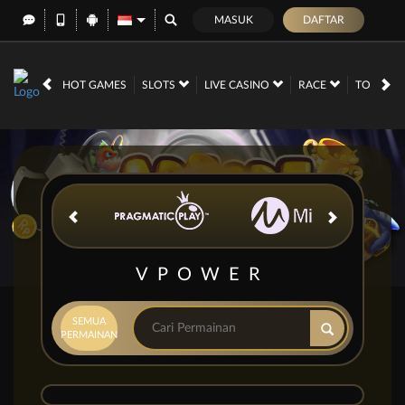
MASUK
DAFTAR
HOT GAMES
SLOTS
LIVE CASINO
RACE
TOGEL
VPOWER
SEMUA
PERMAINAN