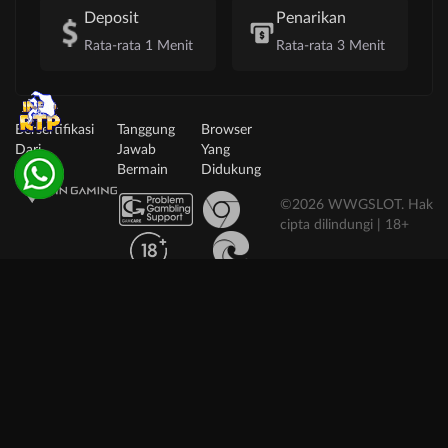
Deposit
Penarikan
Rata-rata 1 Menit
Rata-rata 3 Menit
Bersertifikasi
Tanggung
Browser
Dari
Jawab
Yang
Bermain
Didukung
©2026 WWGSLOT. Hak
cipta dilindungi | 18+
Platform Penyedia Layanan
Slots