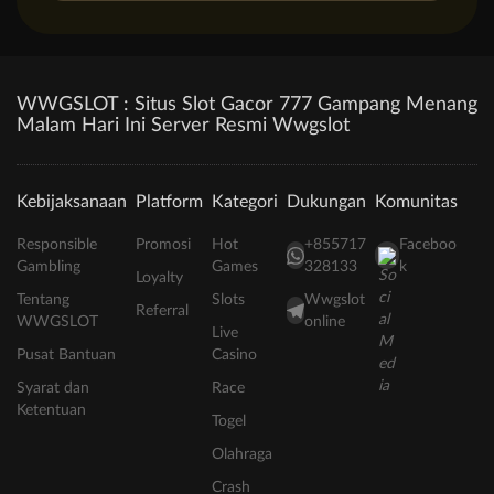
WWGSLOT : Situs Slot Gacor 777 Gampang Menang
Malam Hari Ini Server Resmi Wwgslot
Kebijaksanaan
Platform
Kategori
Dukungan
Komunitas
Responsible
Promosi
Hot
+855717
Faceboo
Gambling
Games
328133
k
Loyalty
Tentang
Slots
Wwgslot
Referral
WWGSLOT
online
Live
Pusat Bantuan
Casino
Syarat dan
Race
Ketentuan
Togel
Olahraga
Crash